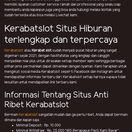
memiliki layanan customer service ramah dan profesional yang selalu siap
membantu anda kapanpun juga yang bisa anda hubungi melalui kontak yang
sudah tersedia atau bisa melalui Livechat kami .
Kerabatslot Situs Hiburan
terlengkap dan terpercaya
Kerabatslot
atau
Kerabat slot
sudah menjadi pusat hiburan yang sangat
digemari sejak 2021, dengan fasilifafatas yang lengkap dan canggih
menjadikan nilai plus untuk dirasakan setiap member kami sehingga berbagai
pilihan jenis permainkan dapat dimainkan dengan nyaman. Kami harapkan untuk
mengikuti sosial media Kerabatslot seperti Facebook dan Instagram untuk
mendapatkan informasi terbaru dari Kerabatslot setiap harinya supaya tidak
kesulitan untuk mendapatkan link terbaru kami.
Informasi Tentang Situs Anti
Ribet Kerabatslot
Bermain
Kerabatslot
sangatlah mudah dan ga perlu ribet, Anda dapat bermain
dimana dan kapan saja :
Minimal Deposit : Rp. 10.000
Minimal Withdraw : Rp. 25.000 *WD Berapapun Pasti Kami Bayar*