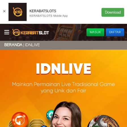
×
KERABATSLOTS
Download
KERABATSLOTS Mobile App
MASUK
DAFTAR
IDNLIVE
BERANDA