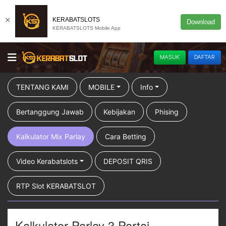
×
KERABATSLOTS
Download
KERABATSLOTS Mobile App
MASUK
DAFTAR
TENTANG KAMI
MOBILE
Info
Bertanggung Jawab
Kebijakan
Phising
Kalkulator Mix Parlay
Cara Betting
Video Kerabatslots
DEPOSIT QRIS
RTP Slot KERABATSLOT