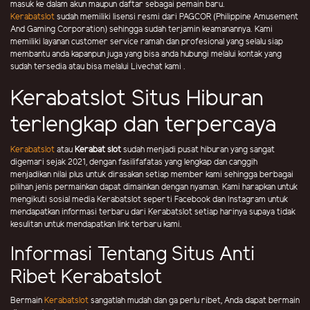
masuk ke dalam akun maupun daftar sebagai pemain baru.
Kerabatslot
sudah memiliki lisensi resmi dari PAGCOR (Philippine Amusement
And Gaming Corporation) sehingga sudah terjamin keamanannya. Kami
memiliki layanan customer service ramah dan profesional yang selalu siap
membantu anda kapanpun juga yang bisa anda hubungi melalui kontak yang
sudah tersedia atau bisa melalui Livechat kami .
Kerabatslot Situs Hiburan
terlengkap dan terpercaya
Kerabatslot
atau
Kerabat slot
sudah menjadi pusat hiburan yang sangat
digemari sejak 2021, dengan fasilifafatas yang lengkap dan canggih
menjadikan nilai plus untuk dirasakan setiap member kami sehingga berbagai
pilihan jenis permainkan dapat dimainkan dengan nyaman. Kami harapkan untuk
mengikuti sosial media Kerabatslot seperti Facebook dan Instagram untuk
mendapatkan informasi terbaru dari Kerabatslot setiap harinya supaya tidak
kesulitan untuk mendapatkan link terbaru kami.
Informasi Tentang Situs Anti
Ribet Kerabatslot
Bermain
Kerabatslot
sangatlah mudah dan ga perlu ribet, Anda dapat bermain