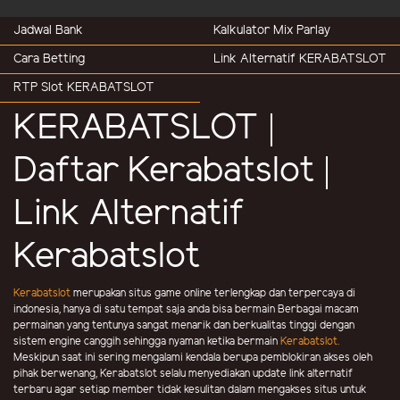
Jadwal Bank
Kalkulator Mix Parlay
Cara Betting
Link Alternatif KERABATSLOT
RTP Slot KERABATSLOT
KERABATSLOT |
Daftar Kerabatslot |
Link Alternatif
Kerabatslot
Kerabatslot
merupakan situs game online terlengkap dan terpercaya di
indonesia, hanya di satu tempat saja anda bisa bermain Berbagai macam
permainan yang tentunya sangat menarik dan berkualitas tinggi dengan
sistem engine canggih sehingga nyaman ketika bermain
Kerabatslot.
Meskipun saat ini sering mengalami kendala berupa pemblokiran akses oleh
pihak berwenang, Kerabatslot selalu menyediakan update link alternatif
terbaru agar setiap member tidak kesulitan dalam mengakses situs untuk