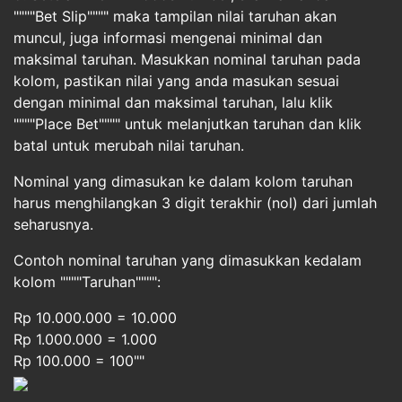
""""Bet Slip"""" maka tampilan nilai taruhan akan
muncul, juga informasi mengenai minimal dan
maksimal taruhan. Masukkan nominal taruhan pada
kolom, pastikan nilai yang anda masukan sesuai
dengan minimal dan maksimal taruhan, lalu klik
""""Place Bet"""" untuk melanjutkan taruhan dan klik
batal untuk merubah nilai taruhan.
Nominal yang dimasukan ke dalam kolom taruhan
harus menghilangkan 3 digit terakhir (nol) dari jumlah
seharusnya.
Contoh nominal taruhan yang dimasukkan kedalam
kolom """"Taruhan"""":
Rp 10.000.000 = 10.000
Rp 1.000.000 = 1.000
Rp 100.000 = 100""